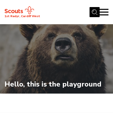
Menu
1st Radyr, Cardiff West
Home
About Us
Join
Volunteer
Contact Us
Youth Programme
Hello, this is the playground
Cookies
Join